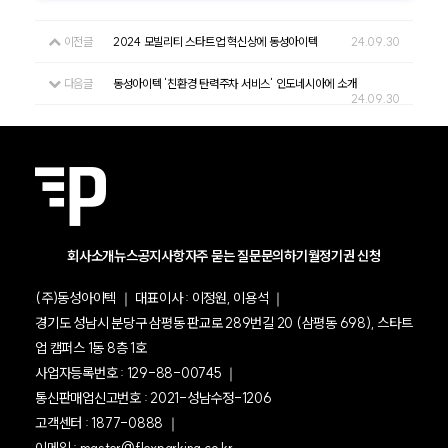
이전글
2024 모빌리티 스타트업 혁신상에 동성아이텍
24.09.30
다음글
동성아이텍 '친환경 탄력주차 서비스' 인도네시아에 소개
24.09.30
회사소개
뉴스
공지사항
자주 묻는 질문
문의하기
월정기권 신청
(주)동성아이텍 ｜ 대표이사 : 이정원, 이용석 ｜
경기도 성남시 분당구 삼평동 판교로 289번길 20 (삼평동 698), 스타트
업 캠퍼스 1동 8층 1호
사업자등록번호 : 129-88-00745 ｜
통신판매업신고번호 : 2021-성남수정-1206
고객센터 : 1877-0888 ｜
이메일 : master@flexparking.co.kr